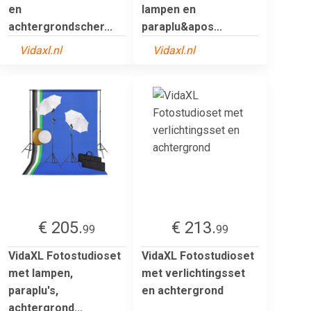
en
lampen en
achtergrondscher...
paraplu&apos...
Vidaxl.nl
Vidaxl.nl
€ 205.
€ 213.
99
99
VidaXL Fotostudioset
VidaXL Fotostudioset
met lampen,
met verlichtingsset
paraplu's,
en achtergrond
achtergrond...