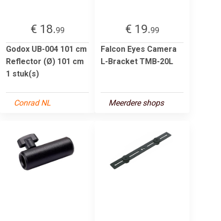
€ 18.
€ 19.
99
99
Godox UB-004 101 cm
Falcon Eyes Camera
Reflector (Ø) 101 cm
L-Bracket TMB-20L
1 stuk(s)
Conrad NL
Meerdere shops