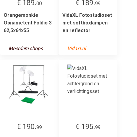
€ 189.
€ 189.
00
99
Orangemonkie
VidaXL Fotostudioset
Opnametent Foldio 3
met softboxlampen
62,5x64x55
en reflector
Meerdere shops
Vidaxl.nl
€ 190.
€ 195.
99
99