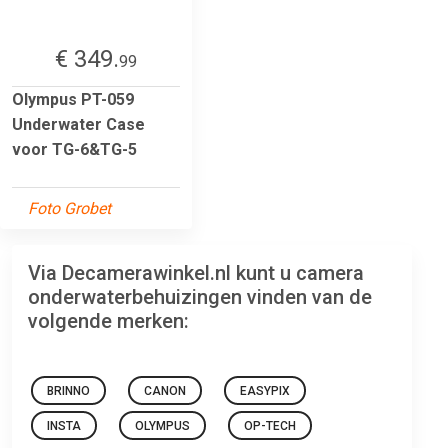
€ 349.
99
Olympus PT-059
Underwater Case
voor TG-6&TG-5
Foto Grobet
Via Decamerawinkel.nl kunt u camera
onderwaterbehuizingen vinden van de
volgende merken:
BRINNO
CANON
EASYPIX
INSTA
OLYMPUS
OP-TECH