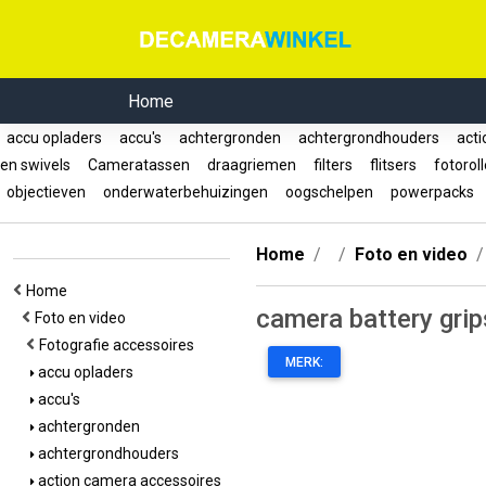
Home
accu opladers
accu's
achtergronden
achtergrondhouders
acti
en swivels
Cameratassen
draagriemen
filters
flitsers
fotorol
objectieven
onderwaterbehuizingen
oogschelpen
powerpacks
Home
Foto en video
Home
camera battery grip
Foto en video
Fotografie accessoires
MERK:
accu opladers
accu's
achtergronden
achtergrondhouders
action camera accessoires