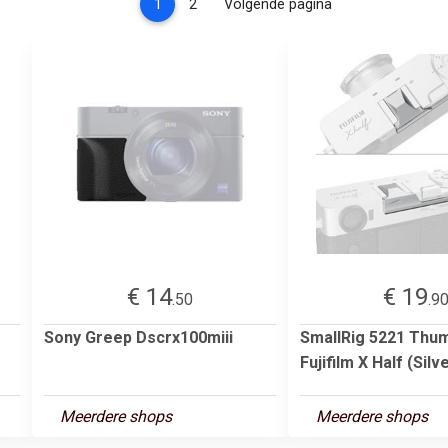
(current)
1
2
Volgende pagina
€ 14
€ 19
.50
.9
Sony Greep Dscrx100miii
SmallRig 5221 Thum
Fujifilm X Half (Silv
Meerdere shops
Meerdere shops