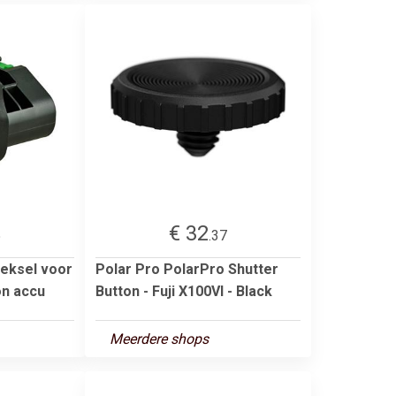
€ 32
5
.37
deksel voor
Polar Pro PolarPro Shutter
on accu
Button - Fuji X100VI - Black
Meerdere shops