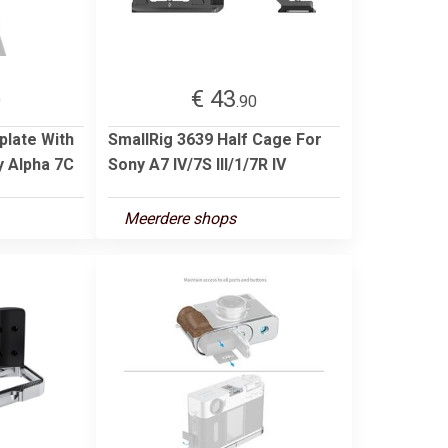
€ 43
9
.90
plate With
SmallRig 3639 Half Cage For
y Alpha 7C
Sony A7 IV/7S III/1/7R IV
Meerdere shops