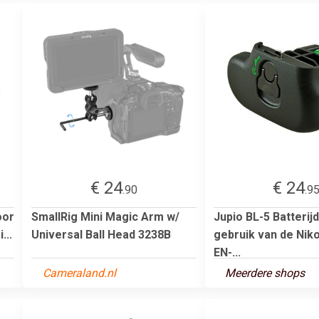
€ 24
€ 24
.90
.9
oor
SmallRig Mini Magic Arm w/
Jupio BL-5 Batterij
...
Universal Ball Head 3238B
gebruik van de Nik
EN-...
Cameraland.nl
Meerdere shops