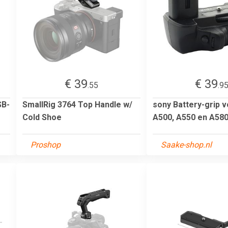
€ 39
€ 39
.55
.9
SB-
SmallRig 3764 Top Handle w/
sony Battery-grip v
Cold Shoe
A500, A550 en A58
Proshop
Saake-shop.nl