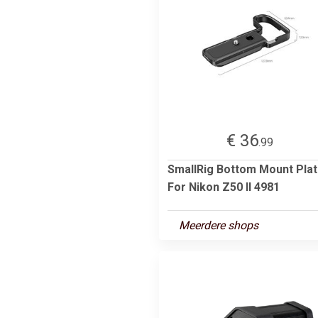
€ 36
.99
SmallRig Bottom Mount Pla
For Nikon Z50 II 4981
Meerdere shops