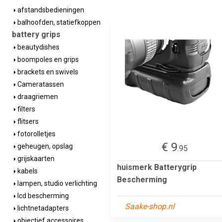
afstandsbedieningen
balhoofden, statiefkoppen
battery grips
beautydishes
boompoles en grips
brackets en swivels
Cameratassen
draagriemen
filters
flitsers
fotorolletjes
€ 9
geheugen, opslag
.95
grijskaarten
huismerk Batterygrip
kabels
Bescherming
lampen, studio verlichting
lcd bescherming
Saake-shop.nl
lichtnetadapters
objectief accessoires