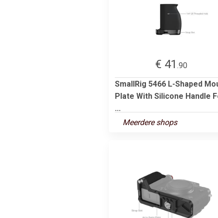
€ 41
.90
SmallRig 5466 L-Shaped Mo
Plate With Silicone Handle F
...
Meerdere shops