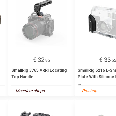
€ 32
€ 33
.95
.6
SmallRig 3765 ARRI Locating
SmallRig 5216 L-S
e
Top Handle
Plate With Silicone
...
Meerdere shops
Proshop