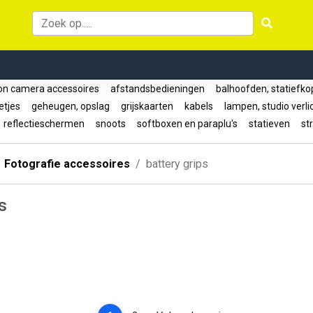
on camera accessoires
afstandsbedieningen
balhoofden, statiefk
letjes
geheugen, opslag
grijskaarten
kabels
lampen, studio verl
reflectieschermen
snoots
softboxen en paraplu's
statieven
str
Fotografie accessoires
battery grips
s