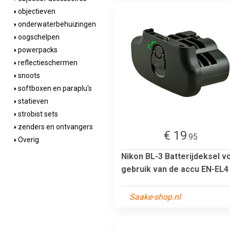
objectieven
onderwaterbehuizingen
oogschelpen
powerpacks
reflectieschermen
snoots
softboxen en paraplu's
statieven
strobist sets
zenders en ontvangers
€ 19
.95
Overig
Nikon BL-3 Batterijdeksel v
gebruik van de accu EN-EL4 i
Saake-shop.nl