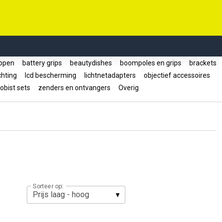
oppen
battery grips
beautydishes
boompoles en grips
brackets
ichting
lcd bescherming
lichtnetadapters
objectief accessoires
obist sets
zenders en ontvangers
Overig
Sorteer op: