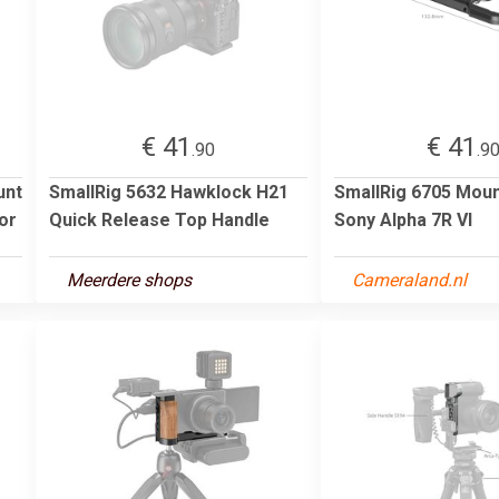
€ 41
€ 41
.90
.9
unt
SmallRig 5632 Hawklock H21
SmallRig 6705 Moun
or
Quick Release Top Handle
Sony Alpha 7R VI
Meerdere shops
Cameraland.nl