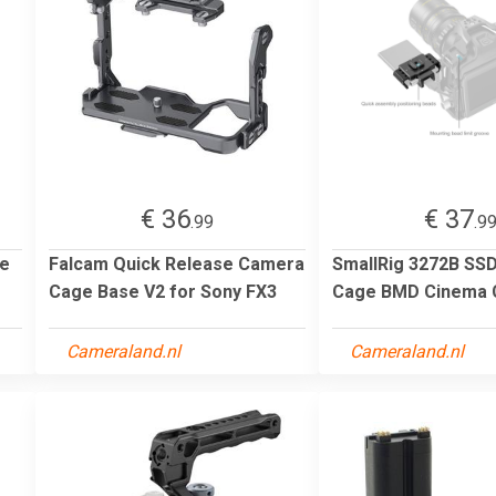
€ 36
€ 37
.99
.9
te
Falcam Quick Release Camera
SmallRig 3272B SS
Cage Base V2 for Sony FX3
Cage BMD Cinema 
Cameraland.nl
Cameraland.nl