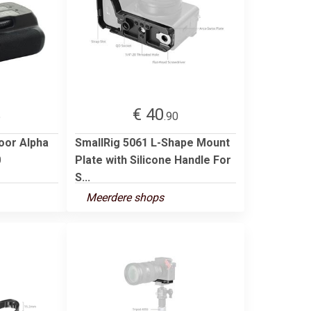
€ 40
5
.90
oor Alpha
SmallRig 5061 L-Shape Mount
0
Plate with Silicone Handle For
S...
Meerdere shops