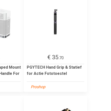
€ 35
5
.70
haped Mount
PGYTECH Hand Grip & Statief
 Handle For
for Actie Fototoestel
Proshop