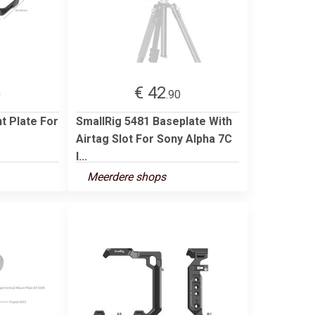
€ 42
0
.90
t Plate For
SmallRig 5481 Baseplate With
Airtag Slot For Sony Alpha 7C
I...
Meerdere shops