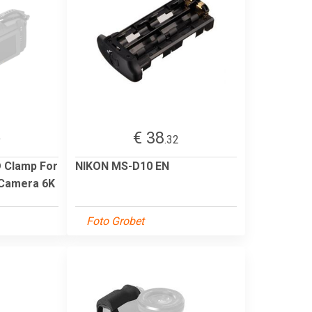
€ 38
9
.32
D Clamp For
NIKON MS-D10 EN
Camera 6K
Foto Grobet