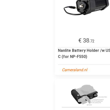
€ 38
.72
Nanlite Battery Holder /w U
C (for NP-F550)
Cameraland.nl