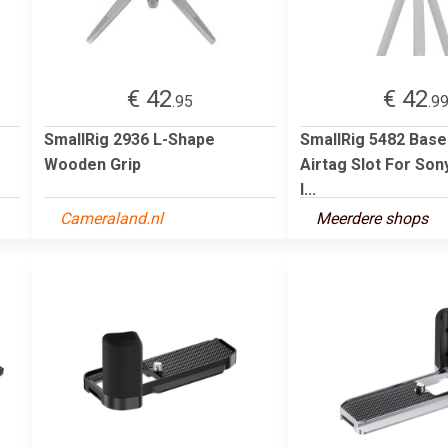
€ 42
€ 42
.95
.9
SmallRig 2936 L-Shape
SmallRig 5482 Base
Wooden Grip
Airtag Slot For Son
I...
Cameraland.nl
Meerdere shops