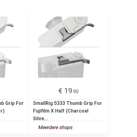
€ 19
0
.90
b Grip For
SmallRig 5333 Thumb Grip For
er)
Fujifilm X Half (Charcoal
Silve...
Meerdere shops