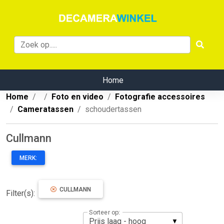
Home
Home
Foto en video
Fotografie accessoires
Cameratassen
schoudertassen
Cullmann
MERK:
CULLMANN
Filter(s):
Sorteer op: