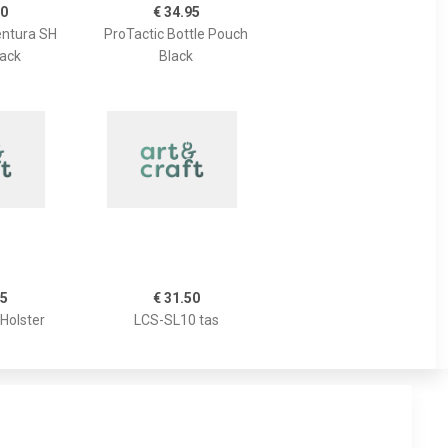
10
€ 34.95
ntura SH
ProTactic Bottle Pouch
lack
Black
95
€ 31.50
 Holster
LCS-SL10 tas