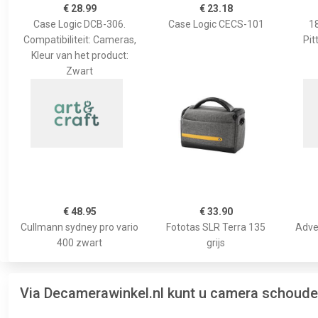
€ 28.99
€ 23.18
Case Logic DCB-306.
Case Logic CECS-101
1
Compatibiliteit: Cameras,
Pit
Kleur van het product:
Zwart
€ 48.95
€ 33.90
Cullmann sydney pro vario
Fototas SLR Terra 135
Adven
400 zwart
grijs
Via Decamerawinkel.nl kunt u camera schoude