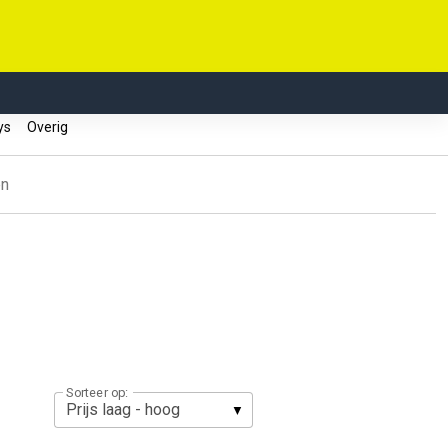
eys
Overig
en
Sorteer op: