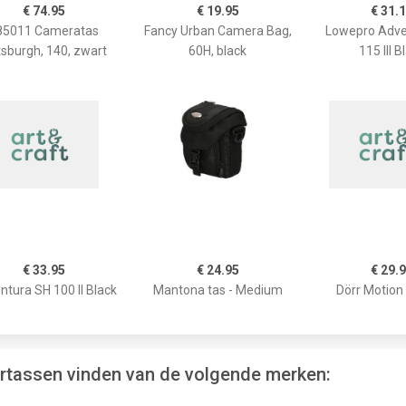
€ 74.95
€ 19.95
€ 31.
85011 Cameratas
Fancy Urban Camera Bag,
Lowepro Adve
tsburgh, 140, zwart
60H, black
115 III B
€ 33.95
€ 24.95
€ 29.
tura SH 100 II Black
Mantona tas - Medium
Dörr Motion
rtassen vinden van de volgende merken: