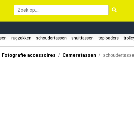
ssen
rugzakken
schoudertassen
snuittassen
toploaders
troll
Fotografie accessoires
Cameratassen
schoudertass