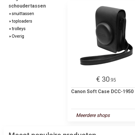
schoudertassen
snuittassen
toploaders
trolleys
Overig
€ 30
.95
Canon Soft Case DCC-1950
Meerdere shops