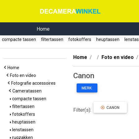
Home
compacte tassen
filtertassen
fotokoffers
heuptassen
lensta
Home
Foto en video
Home
Canon
Foto en video
Fotografie accessoires
MERK:
Cameratassen
compacte tassen
filtertassen
CANON
Filter(s):
fotokoffers
heuptassen
lenstassen
rugzakken