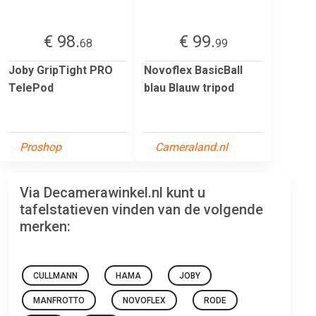
€ 98.
€ 99.
68
99
Joby GripTight PRO
Novoflex BasicBall
TelePod
blau Blauw tripod
Proshop
Cameraland.nl
Via Decamerawinkel.nl kunt u
tafelstatieven vinden van de volgende
merken:
CULLMANN
HAMA
JOBY
MANFROTTO
NOVOFLEX
RODE