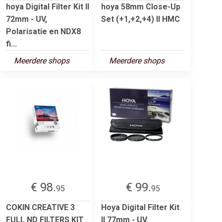
hoya Digital Filter Kit II
hoya 58mm Close-Up
72mm - UV,
Set (+1,+2,+4) II HMC
Polarisatie en NDX8
fi...
Meerdere shops
Meerdere shops
€ 98.
€ 99.
95
95
COKIN CREATIVE 3
Hoya Digital Filter Kit
FULL ND FILTERS KIT
II 77mm - UV,