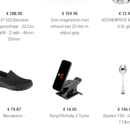
€ 188.00
€ 159.95
€ 13.
HT 525 Benzine
Solo magnetron met
KÜCHENPROF 
enschaar - 22,5cc -
inhoud van 25 liter in
0.5L gl
kW - 2-takt - 46cm -
stijlvol grijs
35mm
€ 74.87
€ 16.03
€ 146.
Mocassins -
Korg Pitchclip 2 Tuner
Spaten 150 - 
17,8c