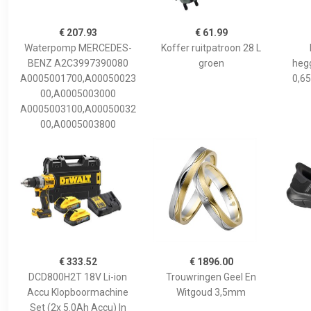
€ 207.93
€ 61.99
Waterpomp MERCEDES-
Koffer ruitpatroon 28 L
BENZ A2C3997390080
groen
hegg
A0005001700,A00050023
0,65
00,A0005003000
A0005003100,A00050032
00,A0005003800
€ 333.52
€ 1896.00
DCD800H2T 18V Li-ion
Trouwringen Geel En
Accu Klopboormachine
Witgoud 3,5mm
Set (2x 5.0Ah Accu) In