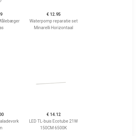
99
€ 12.95
Målebæger
Waterpomp reparatie set
as
Minarelli Horizontaal
00
€ 14.12
Saladevork
LED TL-buis Ecotube 21W
m
150CM 6500K