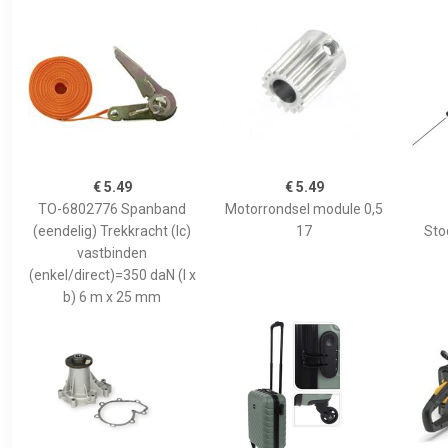
€ 5.49
€ 5.49
TO-6802776 Spanband
Motorrondsel module 0,5
(eendelig) Trekkracht (lc)
17
Sto
vastbinden
(enkel/direct)=350 daN (l x
b) 6 m x 25 mm