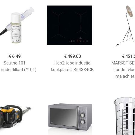
€ 6.49
€ 499.00
€ 451.
Seuthe 101
Hob2Hood inductie
MARKET SET
omdestillaat (*101)
kookplaat ILB64334CB
Laudet vlo
malachiet