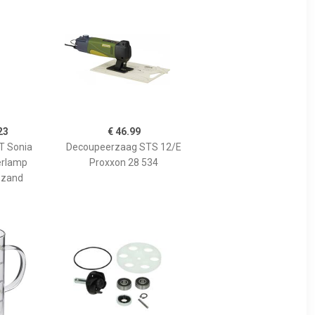
23
€ 46.99
 Sonia
Decoupeerzaag STS 12/E
erlamp
Proxxon 28 534
 zand