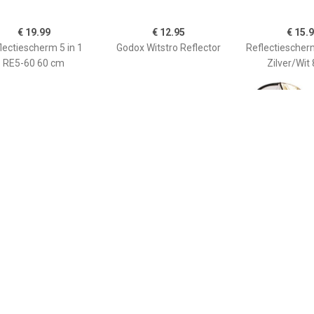
€ 19.99
€ 12.95
€ 15.
lectiescherm 5 in 1
Godox Witstro Reflector
Reflectiesche
RE5-60 60 cm
Zilver/Wit
€ 14.99
€ 14.99
€ 17.
Transparant
Transparant
Reflectiescherm
ectiescherm CFR-32T
Reflectiescherm CFR-42T
6090SW Zilver
82 cm
107 cm
cm