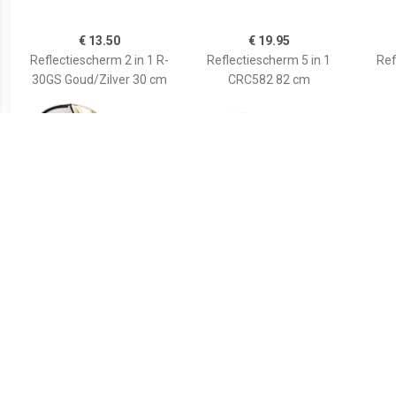
€ 13.50
€ 19.95
Reflectiescherm 2 in 1 R-
Reflectiescherm 5 in 1
Ref
30GS Goud/Zilver 30 cm
CRC582 82 cm
€ 18.99
€ 16.99
Reflectiescherm 2 in 1 R-
Reflectiescherm 5 in 1
6090GS Goud/Zilver
CRK-12 SLG 30 cm
Refl
60x90 cm