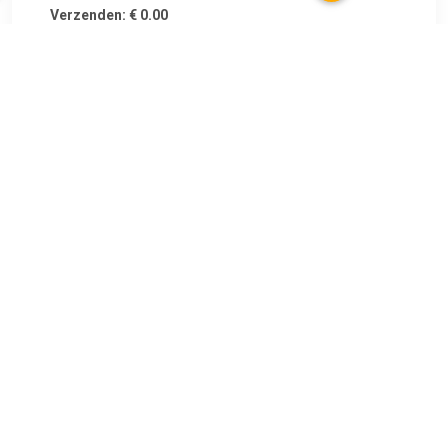
Verzenden: € 0.00
Voorradig.
€ 59.95
Verzenden: € 4.99
Op werkdagen voor 17:00
besteld, morgen in huis
Opvouwbare grijskaart met een grijze, zwarte, witte en een
driedelige reflecterende zijde
TERUG