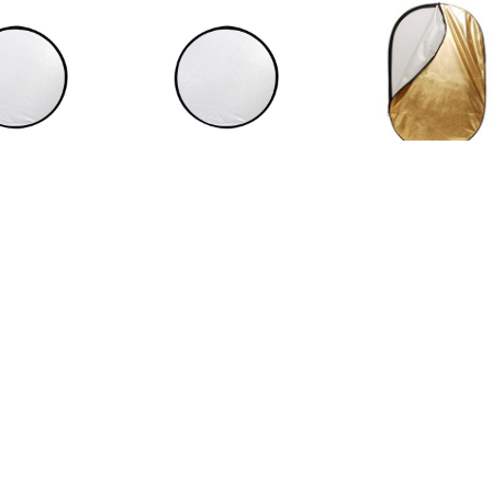
€ 14.99
€ 14.99
€ 17.
Transparant
Transparant
Reflectiescherm
ectiescherm CFR-32T
Reflectiescherm CFR-42T
6090SW Zilver
82 cm
107 cm
cm
€ 21.90
€ 19.95
€ 17.