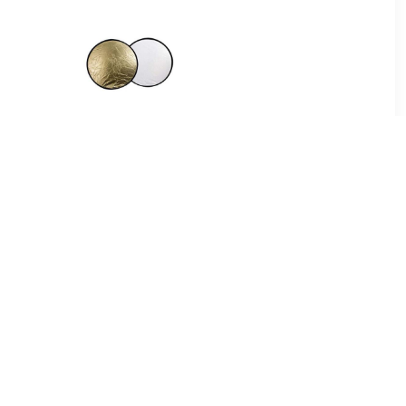
99
€ 18.99
 2 in 1 R-
Reflectiescherm CFR-
/Wit 60x90
22GS Goud/Zilver 56 cm
99
€ 21.99