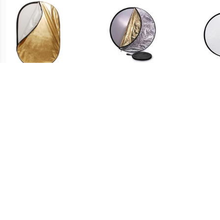
€ 18.99
€ 16.99
Reflectiescherm 2 in 1 R-
Reflectiescherm 5 in 1
6090GS Goud/Zilver
CRK-12 SLG 30 cm
Refl
60x90 cm
€ 13.95
€ 14.99