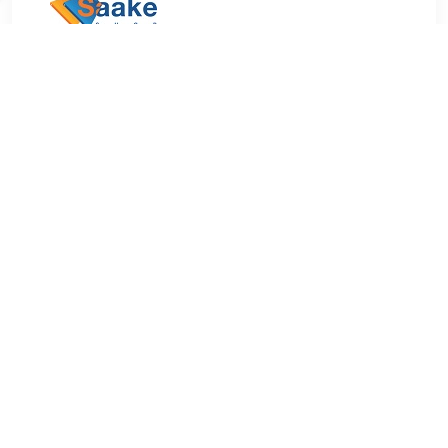
€ 49.95
Verzenden: € 0.00
Voorradig.
Deze Godox reflectieschermen set is 150 x 200 cm, ovaal
en heeft een transparante basis met een witte, zwarte,
gouden, zilveren en chromakey groen en blauwe hoes.
TERUG
Algemeen