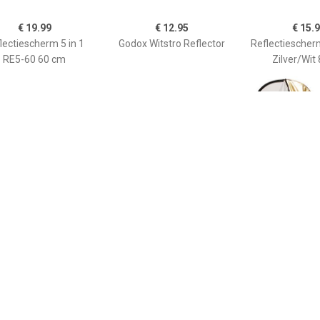
€ 19.99
€ 12.95
€ 15.
lectiescherm 5 in 1
Godox Witstro Reflector
Reflectiesche
RE5-60 60 cm
Zilver/Wit
€ 14.99
€ 14.99
€ 17.
Transparant
Transparant
Reflectiescherm
ectiescherm CFR-32T
Reflectiescherm CFR-42T
6090SW Zilver
82 cm
107 cm
cm