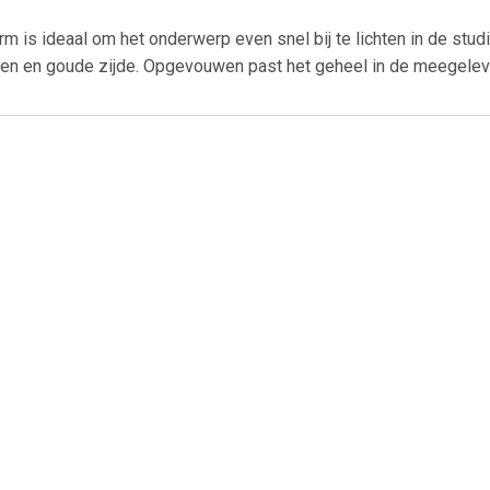
 is ideaal om het onderwerp even snel bij te lichten in de studi
eren en goude zijde. Opgevouwen past het geheel in de meegelev
€ 19.99
€ 12.95
€ 15.
lectiescherm 5 in 1
Godox Witstro Reflector
Reflectiesche
RE5-60 60 cm
Zilver/Wit