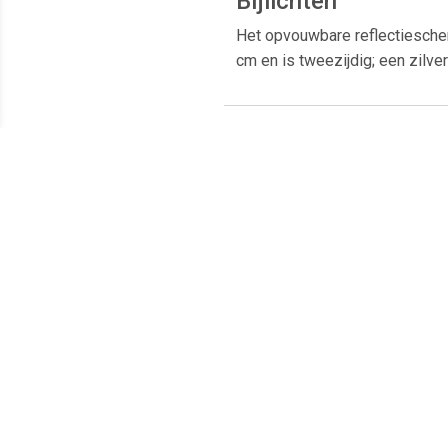
Bijlichten
Het opvouwbare reflectiescherm
cm en is tweezijdig; een zilv
Meest populaire producten
€ 13.50
€ 19.95
Reflectiescherm 2 in 1 R-
Reflectiescherm 5 in 1
Ref
30GS Goud/Zilver 30 cm
CRC582 82 cm