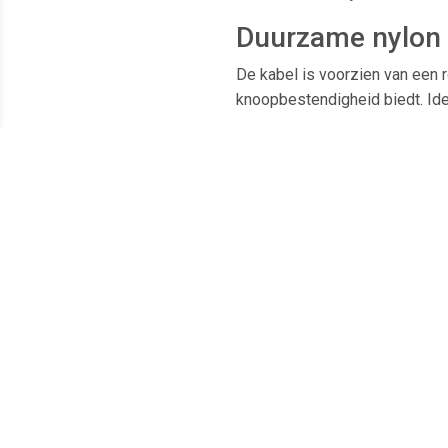
Duurzame nylon 
De kabel is voorzien van een r
knoopbestendigheid biedt. Ideaa
eARC & Ethernet
Dankzij eARC (Enhanced Audio 
moderne AV-receivers en soun
Perfect voor ve
Of je nu werkt met profession
betrouwbare prestaties en toe
Kenmerken
Ondersteunt 8K bij 60Hz en 4
Compatibel met HDR10+, Dolb
eARC-ondersteuning voor los