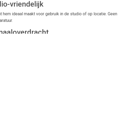
o-vriendelijk
at hem ideaal maakt voor gebruik in de studio of op locatie. Geen 
aratuur.
naaloverdracht
stevige connectoren zorgen voor een betrouwbare overdracht van
imale vertraging en maximale controle.
minijack male
ir-accessoires met andere apparatuur
aloverdracht
otografie