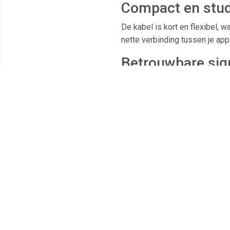
Compact en studi
De kabel is kort en flexibel, w
nette verbinding tussen je app
Betrouwbare sig
De hoogwaardige afwerking en 
werken, shot na shot, met min
Kenmerken
1/4" phono male naar 3.5 mm 
Voor koppeling van Profoto A
Compact en flexibel ontwerp
Betrouwbare en stabiele signa
Ideaal voor studio- en locatief