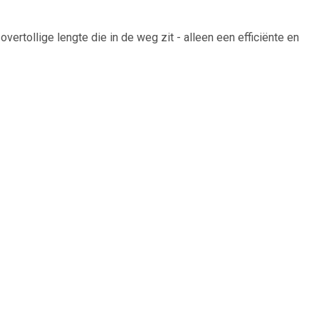
overtollige lengte die in de weg zit - alleen een efficiënte en
 het synchronisatiesignaal. Zo kun je zonder zorgen blijven