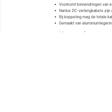
Voorkomt binnendringen van e
Nanlux DC-verlengkabels zijn 
Bij koppeling mag de totale ka
Gemaakt van aluminiumlegering
Kenmerken
Verleng je DC-verlichtingsbek
Weerbestendig voor gebruik 
Snel en stabiel koppelen van k
Meest populaire producten