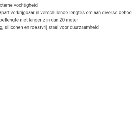
xterne vochtigheid
apart verkrijgbaar in verschillende lengtes om aan diverse behoe
bellengte niet langer zijn dan 20 meter
, siliconen en roestvrij staal voor duurzaamheid
abeling veilig en eenvoudig
in diverse weersomstandigheden
abels voor een langere reikwijdte