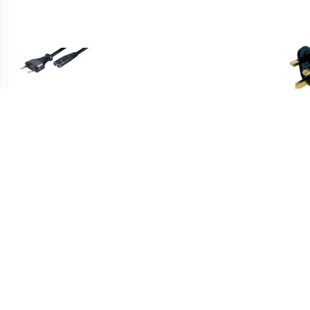
€ 14.99
€ 6.90
Eyes Universele
Eyes Synchrokabel SC-
Eye
Voedingskabel C7 5m
353 3,5 mm x 30 cm
€ 18.96
€ 12.95