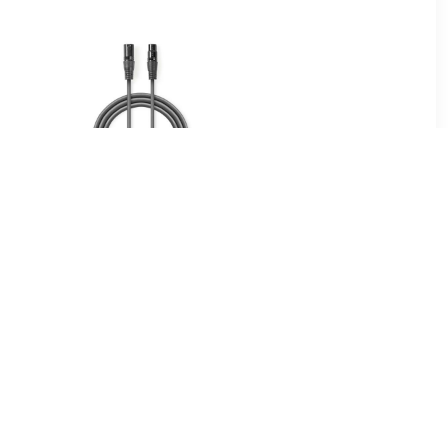
99
€ 14.96
kabel SC-
XLR 3 PINS MALE-FEMALE
m x 3 m
KABEL 10M
00
€ 10.81