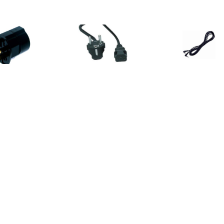
€ 7.99
€ 16.99
€ 11.
s Reisstekker voor
Eyes Universele
Eyes Synchro
Engeland
Voedingskabel C13 5m
3530 3,5 m
€ 9.90
€ 12.99
€ 79.