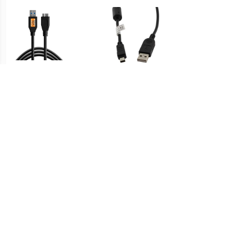
€ 18.96
€ 12.95
TetherTools TetherPro
Datakabel voor Olympus
Syn
USB 3.0 To Micro-B 1'
Camera - USB-A naar 12-
(30cm) Black
pins - 2 meter - Zwart
€ 13.95
€ 12.96