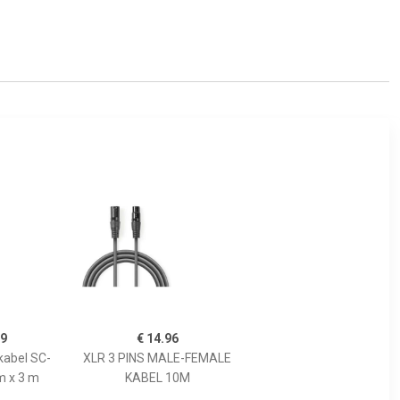
99
€ 14.96
kabel SC-
XLR 3 PINS MALE-FEMALE
m x 3 m
KABEL 10M