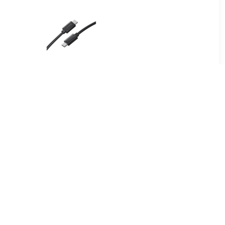
00
€ 10.81
-9
Type-C To Type-C Cable
00
€ 49.95