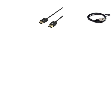
€ 9.90
€ 12.99
€ 79.
c-kabel S-2503 2,5
Ultra-Slim 4K HDMI Data
Micon
mm Plug 0,3m
Cable (A To A) (55cm)
2957B
€ 12.63
€ 12.39
€ 29.