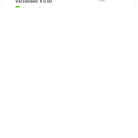
Verzenden: € 0.00
Voorradig.
€ 25.99
Verzenden: € 6.95
Voorradig.
€ 25.99
Verzenden: € 6.95
2