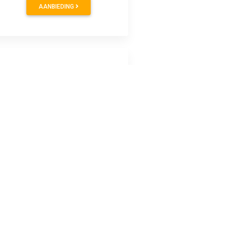
AANBIEDING
AANBIEDING
AANBIEDING
 te maken. In deze set zit één extra accu en een handige
t alsof iemand anders jou filmt. Met de extra accu verleng je
 X5 heeft een grote 1/1.28" beeldsensor. Deze sensor vangt