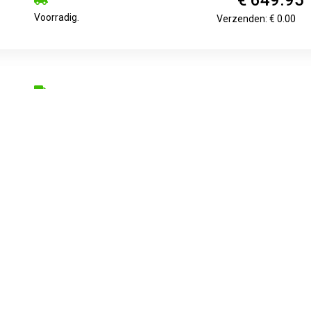
Voorradig.
Verzenden: € 0.00
€ 649.99
Op werkdagen voor 17:00 besteld,
Verzenden: € 0.00
morgen in huis
€ 683.99
3 days
Verzenden: € 0.00
ndle haal je alles in huis om indrukwekkende 360 graden beelden
e camera werkt de stick weg uit de beelden, waardoor het net lijk
a, waardoor je hem een hele dag mee op pad neemt. De Insta360