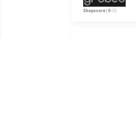
Shopscore | 0
(0)
Shopscore | 0
(0)
Shopscore | 0
(0)
Met de Insta360 X5 Starter Bu
selfiestick. De software van d
de gebruiksduur van de camer