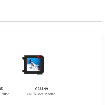
95
€ 234.99
Edition
ONE R Core Module