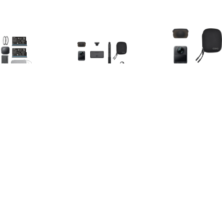
€ 549.00
€ 459.00
€ 348.
 Essentials Bundle
Osmo 360 Adventure
Osmo 360 S
Combo
Comb