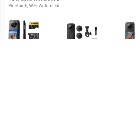
Bluetooth, WiFi, Waterdicht
€ 449.00
€ 515.00
X4 Adventure Bundle
X5 Motor- en Fietskit
X5