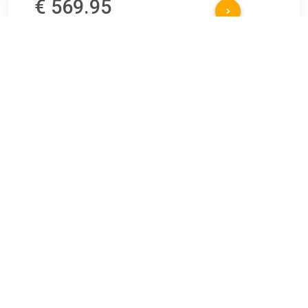
€ 569.95
Verzenden: € 0.00
Voorradig.
€ 599.00
Verzenden: € 0.00
Leverbaar in 4 - 7 werkdagen
€ 599.00
Verzenden: € 0.00